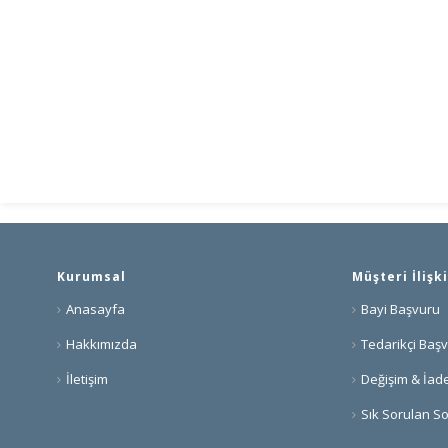
Kurumsal
Müşteri İlişki
Anasayfa
Bayi Başvuru
Hakkımızda
Tedarikçi Baş
İletişim
Değişim & İade
Sık Sorulan So