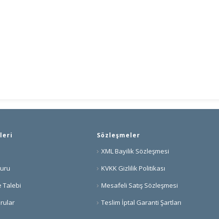
leri
Sözleşmeler
XML Bayilik Sözleşmesi
vuru
KVKK Gizlilik Politikası
 Talebi
Mesafeli Satış Sözleşmesi
rular
Teslim İptal Garanti Şartları