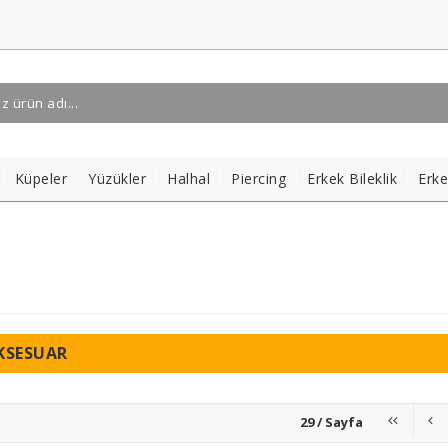
Küpeler
Yüzükler
Halhal
Piercing
Erkek Bileklik
Erk
KSESUAR
29 / Sayfa