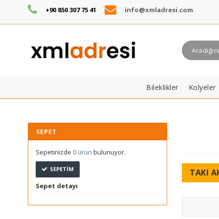
+90 850 307 75 41
info@xmladresi.com
Bileklikler
Kolyeler
SEPET
Sepetinizde
0 ürün
bulunuyor.
SEPETIM
TAKI A
Sepet detayı