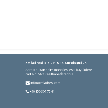
İletişim
Xmladresi Bir GPTURK Kuruluşudur.
Adres: Sultan selim mahallesi eski büyükdere
cad. No: 61/2 Kağıthane/İstanbul
info@xmladresi.com
+90 850 307 75 41