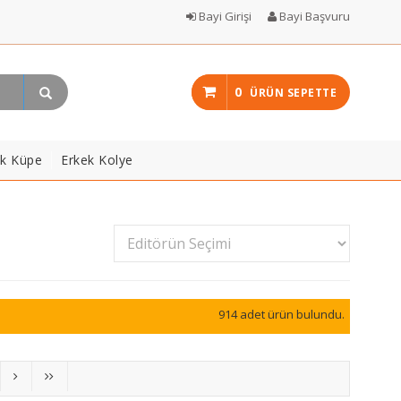
Bayi Girişi
Bayi Başvuru
0
ÜRÜN SEPETTE
ek Küpe
Erkek Kolye
914 adet ürün bulundu.