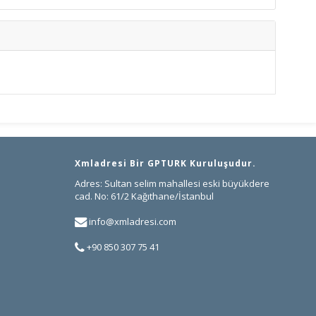
İletişim
Xmladresi Bir GPTURK Kuruluşudur.
Adres: Sultan selim mahallesi eski büyükdere
cad. No: 61/2 Kağıthane/İstanbul
info@xmladresi.com
+90 850 307 75 41