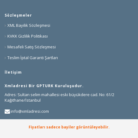
Sözleşmeler
XML Bayilik Sözleşmesi
KVKK Gizlilik Politikası
Mesafeli Satış Sözleşmesi
Teslim İptal Garanti Şartları
İletişim
Xmladresi Bir GPTURK Kuruluşudur.
Adres: Sultan selim mahallesi eski büyükdere cad. No: 61/2
Kağıthane/İstanbul
info@xmladresi.com
+90 850 307 75 41
Fiyatları sadece bayiler görüntüleyebilir.