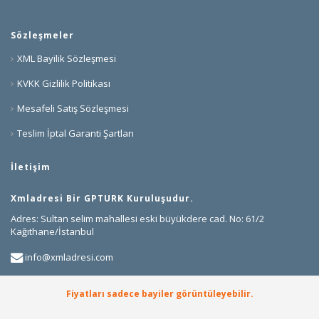
Sözleşmeler
XML Bayilik Sözleşmesi
KVKK Gizlilik Politikası
Mesafeli Satış Sözleşmesi
Teslim İptal Garanti Şartları
İletişim
Xmladresi Bir GPTURK Kuruluşudur.
Adres: Sultan selim mahallesi eski büyükdere cad. No: 61/2
Kağıthane/İstanbul
info@xmladresi.com
+90 850 307 75 41
Fiyatları sadece bayiler görüntüleyebilir.