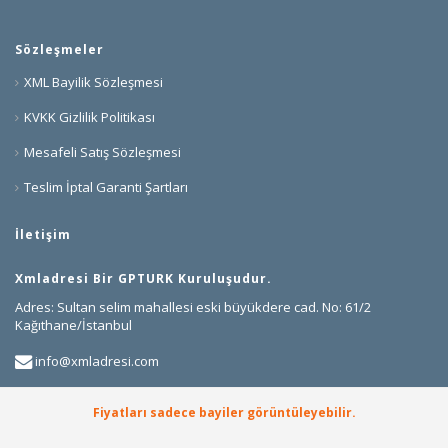
Sözleşmeler
XML Bayilik Sözleşmesi
KVKK Gizlilik Politikası
Mesafeli Satış Sözleşmesi
Teslim İptal Garanti Şartları
İletişim
Xmladresi Bir GPTURK Kuruluşudur.
Adres: Sultan selim mahallesi eski büyükdere cad. No: 61/2
Kağıthane/İstanbul
info@xmladresi.com
+90 850 307 75 41
Fiyatları sadece bayiler görüntüleyebilir.