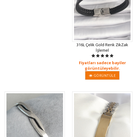
316L Çelik Gold Renk ZikZak
İşlemel
Fiyatları sadece bayiler
görüntüleyebilir.
GÖRÜNTÜLE