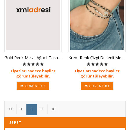
Gold Renk Metal Ağaçlı Tasarım Siya
Krem Renk Çizgi Desenli Metal Kanca
Fiyatları sadece bayiler
Fiyatları sadece bayiler
görüntüleyebilir.
görüntüleyebilir.
GÖRÜNTÜLE
GÖRÜNTÜLE
1
SEPET