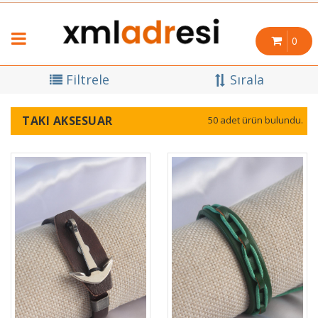
0
Filtrele
Sırala
TAKI AKSESUAR
50 adet ürün bulundu.